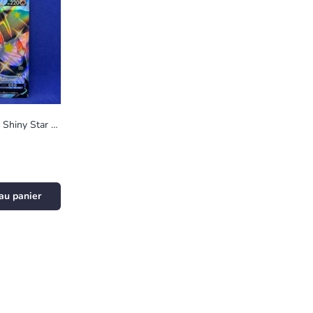
Carte Pokémon – Shiny Star V – Dracaufeu V – 307/190 (1181 A)
au panier