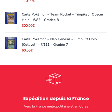
110,00
€
Carte Pokémon – Team Rocket – Triopikeur Obscur
Holo – 6/82 – Gradée 8
300,00
€
Carte Pokémon – Neo Genesis – Jumpluff Holo
(Cotovol) – 7/111 – Gradée 7
60,00
€
Expédition depuis la France
Vers la France métropolitaine et en Corse