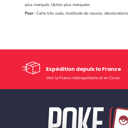
plus marqués, tâches plus marquées
Poor :
Carte très usée, multitude de rayures, décoloration
Expédition depuis la France
Vers la France métropolitaine et en Corse