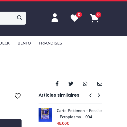
0
0
 DECK
BENTO
FRIANDISES
Articles similaires
Carte Pokémon – Fossile
Car
– Ectoplasma – 094
– L
45,00
€
30,