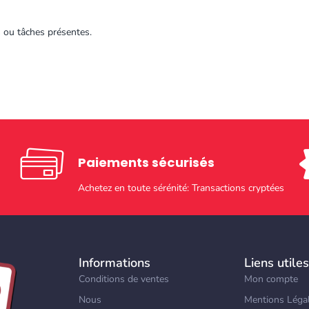
s ou tâches présentes.
Paiements sécurisés​
Achetez en toute sérénité: Transactions cryptées
Informations
Liens utiles
Conditions de ventes
Mon compte
Nous
Mentions Léga