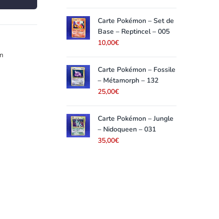
Carte Pokémon – Set de
Car
Base – Reptincel – 005
Bas
10,00
€
25,
n
Carte Pokémon – Fossile
– Métamorph – 132
25,00
€
Carte Pokémon – Jungle
– Nidoqueen – 031
35,00
€