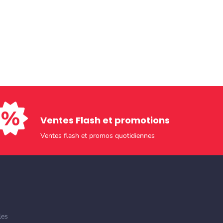
Ventes Flash et promotions​
Ventes flash et promos quotidiennes
les