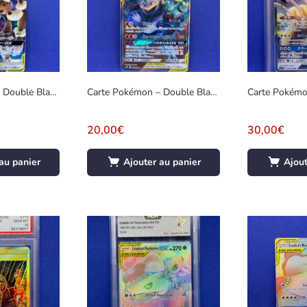
Carte Pokémon – Double Blaze – Lockpin et Rondoudou GX – 073/095 (2355 A)
Carte Pokémon – Double Blaze – Marshadow et Mackogneur GX – 100/095 (2357 A)
20,00
€
30,00
€
au panier
Ajouter au panier
Ajout