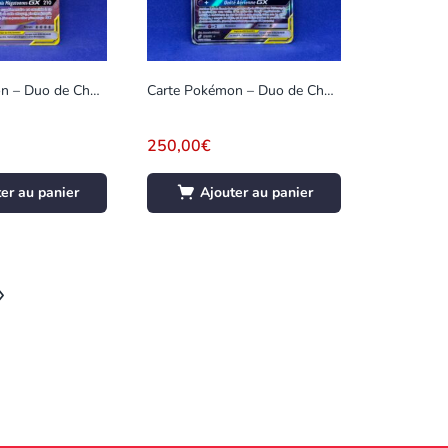
Carte Pokémon – Duo de Choc – Évoli et Ronflex GX – 191/181 (820 C)
Carte Pokémon – Duo de Choc – Latias et Latios GX – 170/181 (1996 E)
250,00
€
er au panier
Ajouter au panier