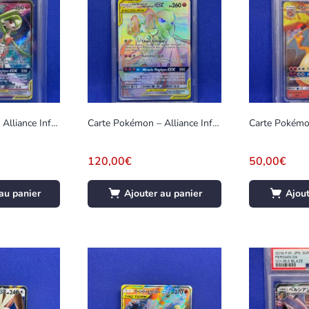
Carte Pokémon – Alliance Infaillible – Gardevoir & Nymphali GX – 130/ 214 – Gradée 9
Carte Pokémon – Alliance Infaillible – Gardevoir & Nymphali GX – 225/ 214 – Gradée 6
120,00
€
50,00
€
au panier
Ajouter au panier
Ajout