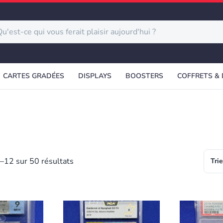
CARTES GRADÉES
DISPLAYS
BOOSTERS
COFFRETS &
–12 sur 50 résultats
Trie