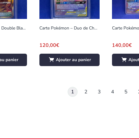
Carte Pokémon – Double Blaze – Trainer’s – 115/095 – Gradée 10
Carte Pokémon – Duo de Choc – Celebi & Florizarre GX – 182/181 – Gradée 8
120,00
€
140,00
€
au panier
Ajouter au panier
Ajout
1
2
3
4
5