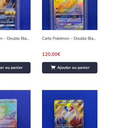
Carte Pokémon – Double Blaze – Persian – 069/095 – Gradée 9
Carte Pokémon – Double Blaze – Reshiram et Dracaufeu GX – 108/095 – Gradée 9
120,00
€
er au panier
Ajouter au panier