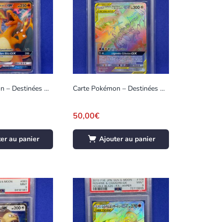
Carte Pokémon – Destinées Occultes – Dracaufeu GX – 9/68 – Gradée 9
Carte Pokémon – Destinées Occultes – Sulfura & Électhor & Artikodin GX – 69/68 – Gradée 8
50,00
€
er au panier
Ajouter au panier