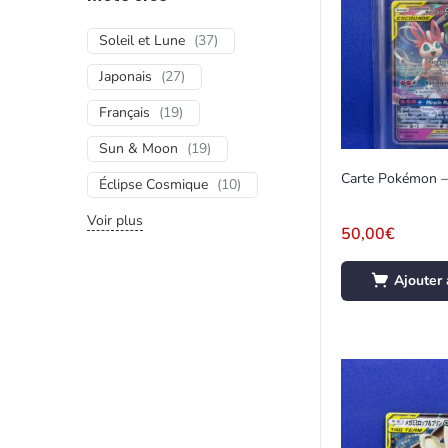
Soleil et Lune
(
37
)
Japonais
(
27
)
Français
(
19
)
Sun & Moon
(
19
)
Éclipse Cosmique
(
10
)
Voir plus
50,00
€
Ajouter 